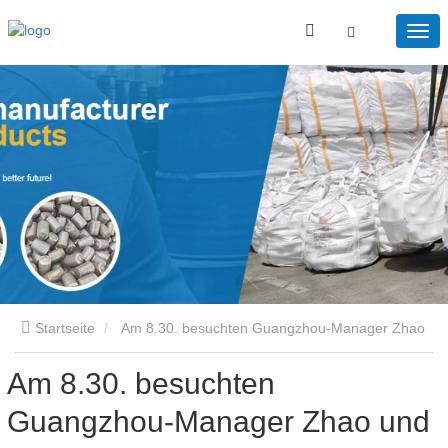
Startseite
Am 8.30. besuchten Guangzhou-Manager Zhao
Am 8.30. besuchten
und kongolesische Technologie
Guangzhou-Manager Zhao und