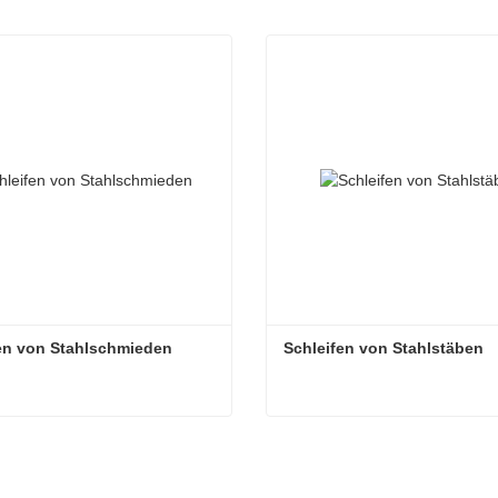
en von Stahlschmieden
Schleifen von Stahlstäben
en von Stahlschmieden
Schleifen von Stahlstäben
aktieren Sie mich jetzt
Kontaktieren Sie mich je