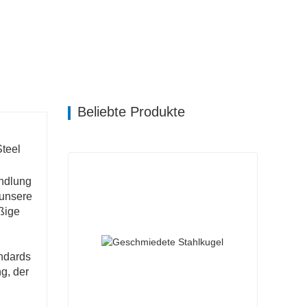
Beliebte Produkte
Steel
andlung
 unsere
ßige
andards
g, der