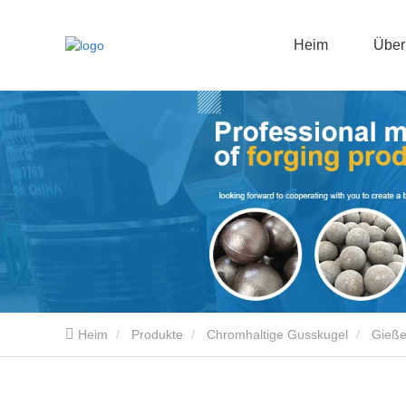
Heim
Über
Heim
Produkte
Chromhaltige Gusskugel
Gieße