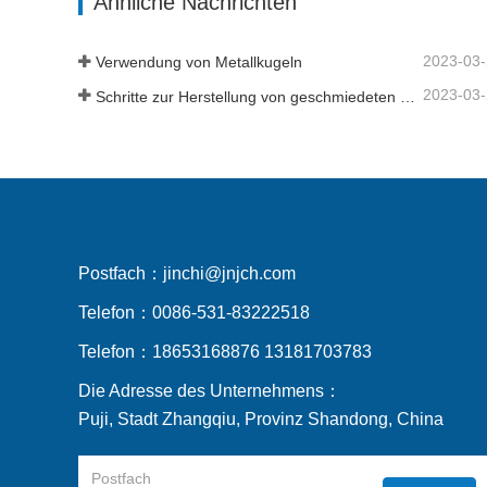
Ähnliche Nachrichten
2023-03
Verwendung von Metallkugeln
2023-03
Schritte zur Herstellung von geschmiedeten Stahlkugeln
Postfach：
jinchi@jnjch.com
Telefon：
0086-531-83222518
Telefon：
18653168876 13181703783
Die Adresse des Unternehmens：
Puji, Stadt Zhangqiu, Provinz Shandong, China