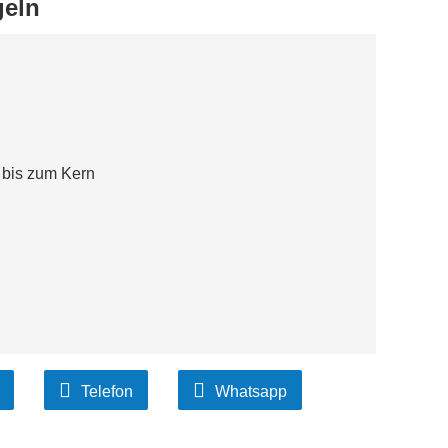
geln
e bis zum Kern
Telefon
Whatsapp