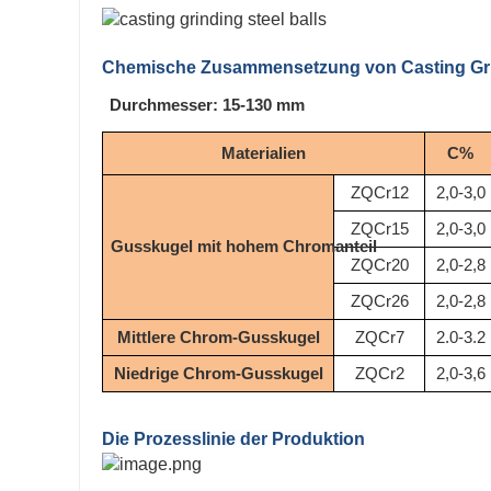
Chemische Zusammensetzung von
Casting Gr
Durchmesser: 15-130 mm
Materialien
C%
ZQCr12
2,0-3,0
ZQCr15
2,0-3,0
Gusskugel mit hohem Chromanteil
ZQCr20
2,0-2,8
ZQCr26
2,0-2,8
Mittlere Chrom-Gusskugel
ZQCr7
2.0-3.2
Niedrige Chrom-Gusskugel
ZQCr2
2,0-3,6
Die Prozesslinie der Produktion