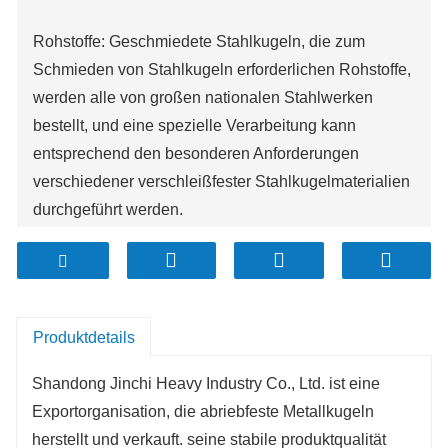
Rohstoffe: Geschmiedete Stahlkugeln, die zum
Schmieden von Stahlkugeln erforderlichen Rohstoffe,
werden alle von großen nationalen Stahlwerken
bestellt, und eine spezielle Verarbeitung kann
entsprechend den besonderen Anforderungen
verschiedener verschleißfester Stahlkugelmaterialien
durchgeführt werden.
Rohstofferwärmung: Wir verwenden einen
energiesparenden Induktionsstabheiz-Elektroofen
zum Heizen, der die gleichmäßige Temperatur des
gesamten Rohmaterials sicherstellen und den Verlust
Produktdetails
von Rohstoffen erheblich reduzieren kann. Die
gleichmäßige Temperatur der Rohstoffe nach dem
Shandong Jinchi Heavy Industry Co., Ltd. ist eine
Erhitzen kann die gleichmäßige Härte
Exportorganisation, die abriebfeste Metallkugeln
verschleißfester Stahlkugeln während der
herstellt und verkauft. seine stabile produktqualität