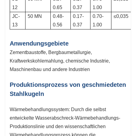
12
0.65
0.37
1.00
JC-
50 MN
0.48-
0.17-
0.70-
≤0,035
13
0.56
0.37
1.00
Anwendungsgebiete
Zementbaustoffe, Bergbaumetallurgie,
Kraftwerkskohlemahlung, chemische Industrie,
Maschinenbau und andere Industrien
Produktionsprozess von geschmiedeten
Stahlkugeln
Wärmebehandlungssystem: Durch die selbst
entwickelte Wasserabschreck-Wärmebehandlungs-
Produktionslinie und den wissenschaftlichen
Wärmebehandlungsprozess können die