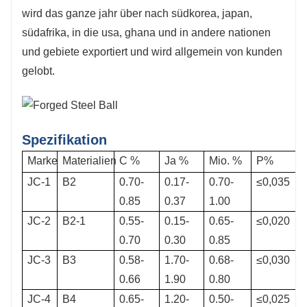
Wärmebehandlung sicherstellen.
wird das ganze jahr über nach südkorea, japan,
südafrika, in die usa, ghana und in andere nationen
und gebiete exportiert und wird allgemein von kunden
gelobt.
Spezifikation
Marke
Materialien
C %
Ja %
Mio. %
P%
JC-1
B2
0.70-
0.17-
0.70-
≤0,035
0.85
0.37
1.00
JC-2
B2-1
0.55-
0.15-
0.65-
≤0,020
0.70
0.30
0.85
JC-3
B3
0.58-
1.70-
0.68-
≤0,030
0.66
1.90
0.80
JC-4
B4
0.65-
1.20-
0.50-
≤0,025