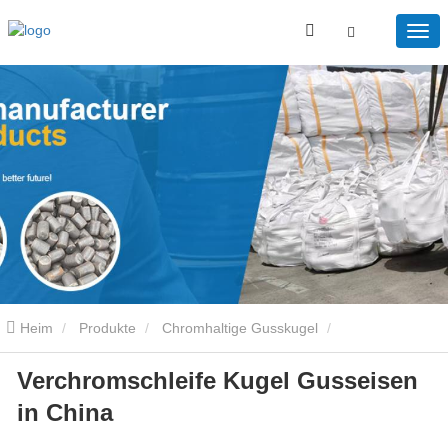
Heim
Produkte
Chromhaltige Gusskugel
Verchromschleife Kugel Gusseisen
Verchromschleife Kugel Gusseisen in China
in China