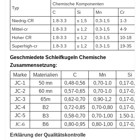
Chemische Komponenten
Typ
C
Si
Mn
Cr
Niedrig-CR
1.8-3.3
≤ 1,5
0,3-1,5
1-3
Mittel-cr
1.8-3.3
≤ 1,2
0,3-1,5
4-9
Hoher CR
1.8-3.3
≤ 1,2
0,3-1,5
10-18
Superhigh-cr
1.8-3.3
≤ 1,2
0,3-1,5
19-35
Geschmiedete Schleifkugeln Chemische
Zusammensetzung:
Marke
Materialien
C
Mn
Si
JC-1
50 mn
0,48-0,56
0,70-1.0
0,17-0,3
JC-2
60 mn
0,57-0,65
0,70-1.0
0,17-0,3
JC-3
65m
0,62-0,70
0,90-1,2
0,17-0,3
JC-4
B2
0,72-0,85
0,70-0,80
0,17-0,3
JC-5
B3
0,58-0,70
0,70-1,00
1.50-1.9
JC-6
B6
0,80-0,95
0,80-1,00
0,17-0,3
Erklärung der Qualitätskontrolle