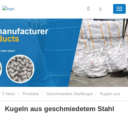
Heim
Produkte
Geschmiedete Stahlkugel
Kugeln aus
Kugeln aus geschmiedetem Stahl
geschmiedetem Stahl