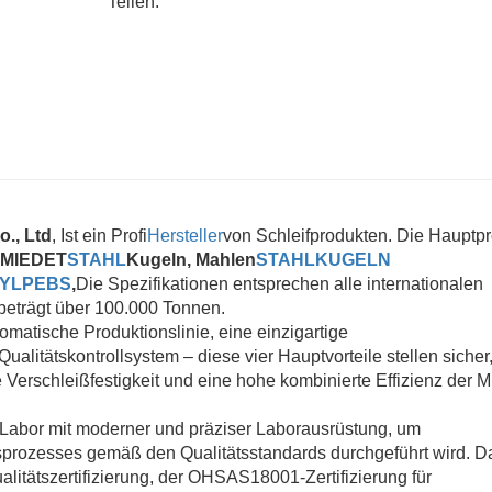
Teilen:
., Ltd
, Ist ein Profi
Hersteller
von Schleifprodukten. Die Hauptp
MIEDET
STAHL
Kugeln, Mahlen
STAHLKUGELN
CYLPEBS
,
Die Spezifikationen entsprechen alle internationalen
 beträgt über 100.000 Tonnen.
tomatische Produktionslinie, eine einzigartige
litätskontrollsystem – diese vier Hauptvorteile stellen sicher
 Verschleißfestigkeit und eine hohe kombinierte Effizienz der 
Labor mit moderner und präziser Laborausrüstung, um
onsprozesses gemäß den Qualitätsstandards durchgeführt wird. D
litätszertifizierung, der OHSAS18001-Zertifizierung für