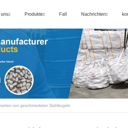
 uns
Produkte
Fall
Nachrichten
ko
eranten von geschmiedeten Stahlkugeln