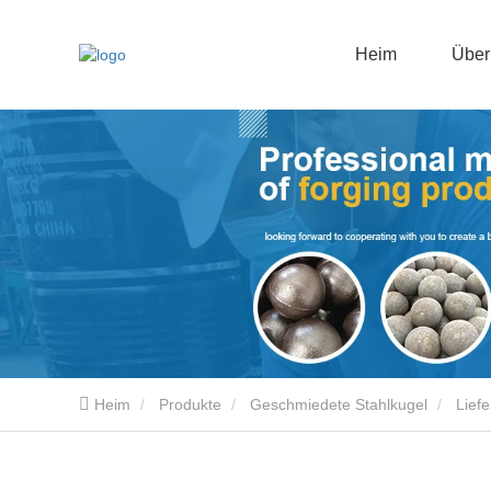
Heim
Über
Heim
Produkte
Geschmiedete Stahlkugel
Lief