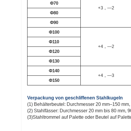
Φ70
+3
—2
，
Φ80
Φ90
Φ100
Φ110
+4
—2
，
Φ120
Φ130
Φ140
+4
—3
，
Φ150
Verpackung von geschliffenen Stahlkugeln
(1) Behälterbeutel: Durchmesser 20 mm–150 mm, 
(2) Stahlfässer: Durchmesser 20 mm bis 80 mm, 
(3)Stahltrommel auf Palette oder Beutel auf Palett