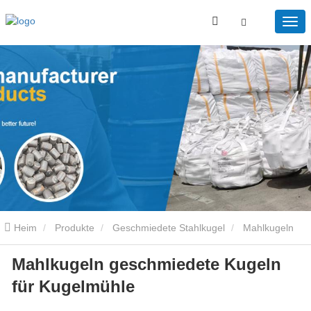
Heim
Produkte
Geschmiedete Stahlkugel
Mahlkugeln
Mahlkugeln geschmiedete Kugeln
geschmiedete Kugeln für Kugelmühle
für Kugelmühle