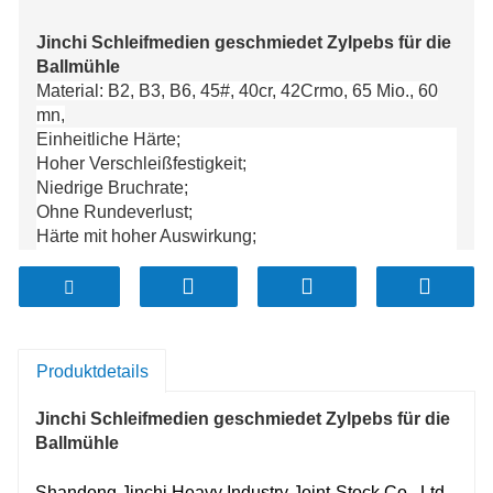
Jinchi Schleifmedien geschmiedet Zylpebs für die
Ballmühle
Material: B2, B3, B6, 45#, 40cr, 42Crmo, 65 Mio., 60
mn,
Einheitliche Härte;
Hoher Verschleißfestigkeit;
Niedrige Bruchrate;
Ohne Rundeverlust;
Härte mit hoher Auswirkung;
Bruchrate:
＜
1%
Die jährliche Produktion beträgt über 100.000
Tonnen;
Produktdetails
Jinchi Schleifmedien geschmiedet Zylpebs für die
Ballmühle
Shandong Jinchi Heavy Industry Joint-Stock Co., Ltd.