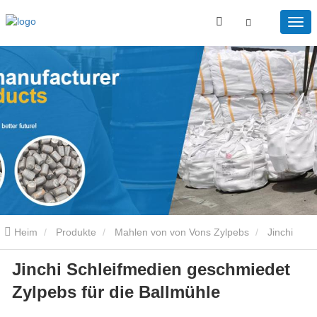
Heim
Produkte
Mahlen von von Vons Zylpebs
Jinchi
Jinchi Schleifmedien geschmiedet
Schleifmedien geschmiedet Zylpebs für die Ballmühle
Zylpebs für die Ballmühle