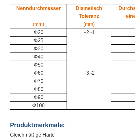
Nenndurchmesser
Diametisch
Durchsch
Toleranz
eines
(mm)
(mm)
Φ20
+2 -1
Φ25
Φ30
Φ40
Φ50
Φ60
+3 -2
Φ70
Φ80
Φ90
Φ100
Produktmerkmale:
Gleichmäßige Härte