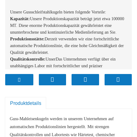
Unsere Gussschleifstahlkugeln bieten folgende Vorteile:
Kapazität:
Unsere Produktionskapazität beträgt jetzt etwa 1
0
0000
MT. Diese enorme Produktionskapazität gewährleistet eine
ununterbrochene und kontinuierliche Medienlieferung an Sie.
Produktionsstätte:
Derzeit verwenden wir eine fortschrittliche
automatische Produktionslinie, die eine hohe Gleichmäßigkeit der
Qualität gewährleistet.
Qualitätskontrolle:
Unser
Das Unternehmen verfügt über ein
unabhängiges Labor mit fortschrittlicher und präziser
Laborausrüstung, um sicherzustellen, dass jeder Schritt des
Produktionsprozesses gemäß den Qualitätsstandards durchgeführt
wird.
Produktdetails
Guss-Mahleisenkugeln werden in unserem Unternehmen auf
automatischen Produktionslinien hergestellt. Mit strengen
Qualitätskontrollen und Labortests wie Härtetest, chemischer