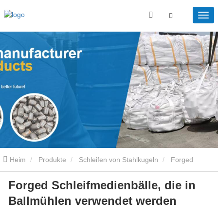
Heim
Produkte
Schleifen von Stahlkugeln
Forged
Forged Schleifmedienbälle, die in
Schleifmedienbälle, die in Ballmühlen verwendet werden
Ballmühlen verwendet werden