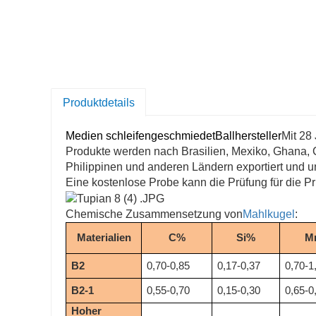
Produktdetails
Medien schleifen
geschmiedet
Ballhersteller
Mit 28
Produkte werden nach Brasilien, Mexiko, Ghana, Ch
Philippinen und anderen Ländern exportiert und un
Eine kostenlose Probe kann die Prüfung für die Pr
Chemische Zusammensetzung von
Mahlkugel
:
Materialien
C%
Si%
M
B2
0,70-0,85
0,17-0,37
0,70-1
B2-1
0,55-0,70
0,15-0,30
0,65-0
Hoher