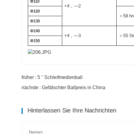
Φ110
+4
—2
，
Φ120
58 hr
＞
Φ130
Φ140
+4
—3
55 S
，
＞
Φ150
früher : 5 '' Schleifmedienball
nächste : Gefälschter Ballpreis in China
Hinterlassen Sie Ihre Nachrichten
Namen