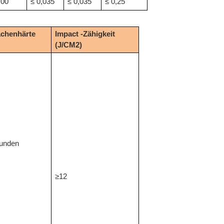
,00
≤ 0,035
≤ 0,035
≤ 0,25
ächenhärte
Impact -Zähigkeit
(J/CM2)
tunden
≥12