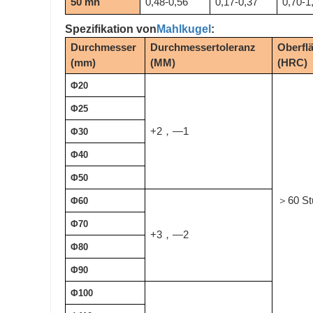
50 mn
0,48-0,56
0,17-0,37
0,70-1
Spezifikation von
Mahlkugel
:
Durchmesser
Durchmessertoleranz
Oberfl
(mm)
(MM)
(HRC)
Φ20
Φ25
+2
—1
，
Φ30
Φ40
Φ50
60 S
＞
Φ60
Φ70
+3
—2
，
Φ80
Φ90
Φ100