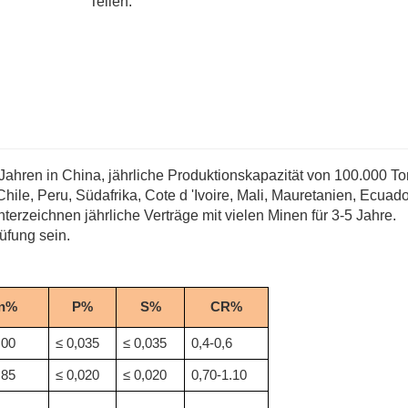
Teilen:
 Jahren in China, jährliche Produktionskapazität von 100.000 T
ile, Peru, Südafrika, Cote d 'Ivoire, Mali, Mauretanien, Ecuado
terzeichnen jährliche Verträge mit vielen Minen für 3-5 Jahre.
üfung sein.
n%
P%
S%
CR%
,00
≤ 0,035
≤ 0,035
0,4-0,6
,85
≤ 0,020
≤ 0,020
0,70-1.10