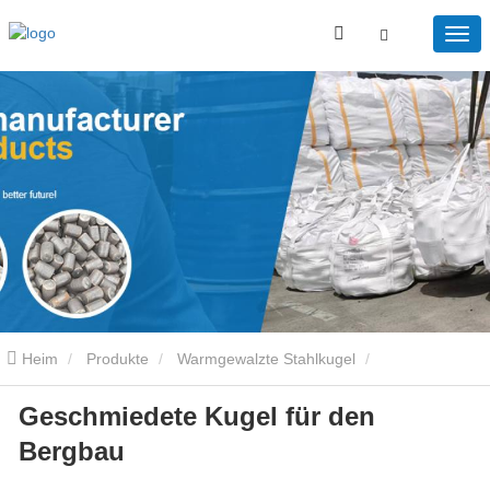
Heim
Produkte
Warmgewalzte Stahlkugel
Geschmiedete Kugel für den
Geschmiedete Kugel für den Bergbau
Bergbau