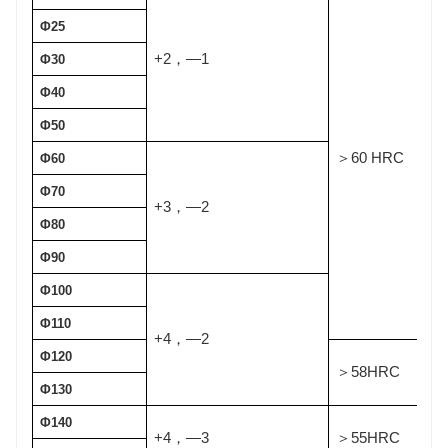
Φ25
+2
—1
，
Φ30
Φ40
Φ50
60 HRC
＞
Φ60
Φ70
+3
—2
，
Φ80
Φ90
Φ100
Φ110
+4
—2
，
Φ120
58HRC
＞
Φ130
Φ140
+4
—3
55HRC
，
＞