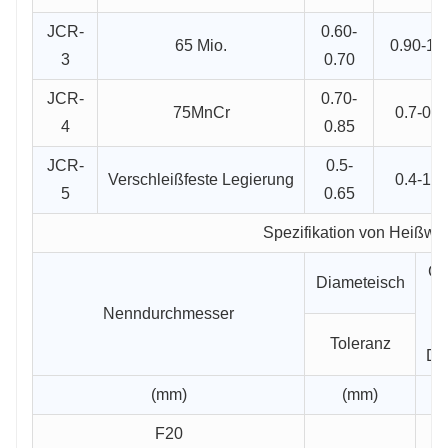
JCR-
0.60-
65 Mio.
0.90-1.2
3
0.70
JCR-
0.70-
75MnCr
0.7-0.8
4
0.85
JCR-
0.5-
Verschleißfeste Legierung
0.4-1.0
5
0.65
Spezifikation von Heißwal
Ge
Diameteisch
e
Nenndurchmesser
K
Toleranz
Du
(mm)
(mm)
F20