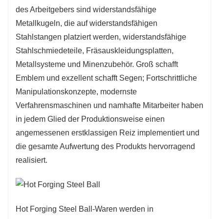
die Schlagzeiten von fallenden Kugeln betragen mehr
des Arbeitgebers sind widerstandsfähige
als 20000 und die tatsächliche Zerkleinerungsrate ist
Metallkugeln, die auf widerstandsfähigen
nicht größer als 1%, das ist fast kein Zerkleinern.
Stahlstangen platziert werden, widerstandsfähige
Stahlschmiedeteile, Fräsauskleidungsplatten,
Metallsysteme und Minenzubehör. Groß schafft
Emblem und exzellent schafft Segen; Fortschrittliche
Manipulationskonzepte, modernste
Verfahrensmaschinen und namhafte Mitarbeiter haben
in jedem Glied der Produktionsweise einen
angemessenen erstklassigen Reiz implementiert und
die gesamte Aufwertung des Produkts hervorragend
realisiert.
Hot Forging Steel Ball-Waren werden in