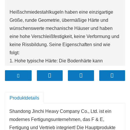
Heißschmiedestahlkugeln haben eine einzigartige
Größe, runde Geometrie, übermäßige Härte und
wünschenswerte mechanische Häuser und haben
eine hohe Verschleißfestigkeit, keine Verformung und
keine Rissbildung. Seine Eigenschaften sind wie
folgt:
1. Hohe typische Härte: Die Bodenhärte kann
achtundfünfzig-65 HRC erreichen, die
Ausdehnungshärte kann 55-62HRC erreichen und
die Härtegradientenverteilung ist gleichmäßig;
2. übermäßige Effektzähigkeit: Die Schlagzähigkeit
Produktdetails
beträgt mehr als 12J / cm2;
3. Niedrige Brechladung: Die Anti-Stripping- und Anti-
Shandong Jinchi Heavy Company Co., Ltd. ist ein
Brechleistung beträgt mehr als 10 Fälle von
modernes Fertigungsunternehmen, das F & E,
alltäglichen festen und geschmiedeten Metallkugeln,
Fertigung und Vertrieb integriert! Die Hauptprodukte