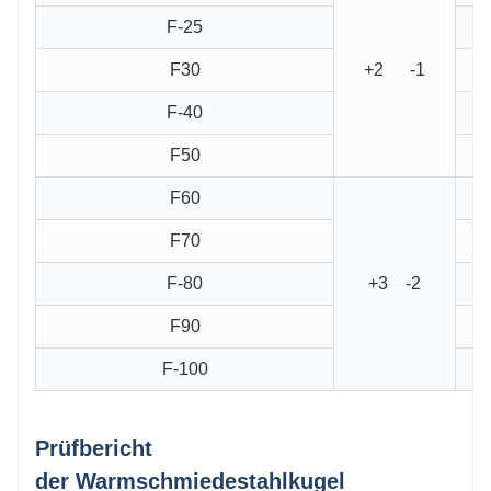
F-25
F30
+2 -1
F-40
F50
F60
F70
F-80
+3 -2
F90
F-100
Prüfbericht
der
Warmschmiedestahlkugel