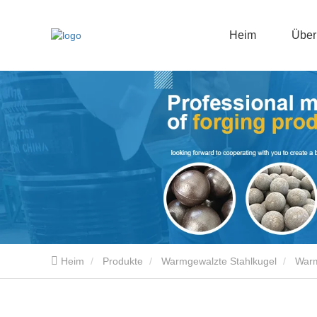
Heim
Über
Heim
Produkte
Warmgewalzte Stahlkugel
Warm