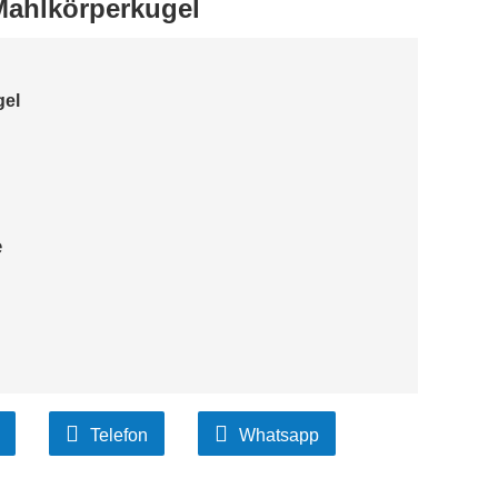
ahlkörperkugel
gel
e
Telefon
Whatsapp