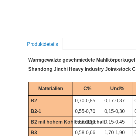
Produktdetails
Warmgewalzte geschmiedete Mahlkörperkugel
Shandong Jinchi Heavy Industry Joint-stock C
Materialien
C%
Und%
B2
0,70-0,85
0,17-0,37
B2-1
0,55-0,70
0,15-0,30
B2 mit hohem Kohlenstoffgehalt
0,85-1,10
0,15-0,45
B3
0,58-0,66
1,70-1,90