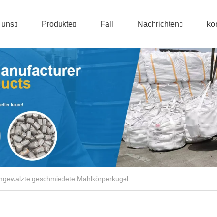
 uns
Produkte
Fall
Nachrichten
ko
gewalzte geschmiedete Mahlkörperkugel