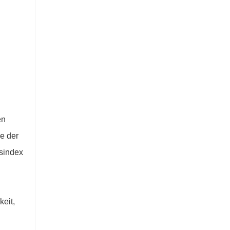
en
e der
gsindex
eit,