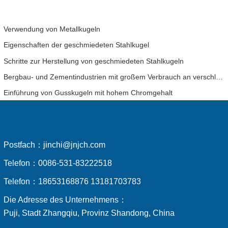
Verwendung von Metallkugeln
Eigenschaften der geschmiedeten Stahlkugel
Schritte zur Herstellung von geschmiedeten Stahlkugeln
Bergbau- und Zementindustrien mit großem Verbrauch an verschleißfesten Kugeln haben eine detaillierte Analyse der wirtschaftlichen Vorteile der Verwendung von Kugeln mit hohem Chromgehalt
Einführung von Gusskugeln mit hohem Chromgehalt
Postfach：
jinchi@jnjch.com
Telefon：
0086-531-83222518
Telefon：
18653168876 13181703783
Die Adresse des Unternehmens：
Puji, Stadt Zhangqiu, Provinz Shandong, China