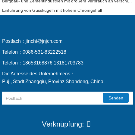
Bergbau- und Zementindustrien mit großem Verbrauch an verschleißfesten Kugeln haben eine detaillierte Analyse der wirtschaftlichen Vorteile der Verwendung von Kugeln mit hohem Chromgehalt
Einführung von Gusskugeln mit hohem Chromgehalt
Postfach：
jinchi@jnjch.com
Telefon：
0086-531-83222518
Telefon：
18653168876 13181703783
Die Adresse des Unternehmens：
Puji, Stadt Zhangqiu, Provinz Shandong, China
Senden
Verknüpfung: